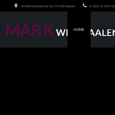
Sint Bernardusstraat 16, 4741 RS Hoeven
31 (0)6 12 720 412
M
A
R
K
W
I
J
N
M
A
A
L
E
HOME
CARTOO