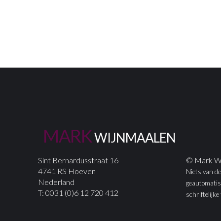
M
A
R
K
W
I
J
N
M
A
A
L
E
N
Sint Bernardusstraat 16
© Mark Wi
4741 RS Hoeven
Niets van de
Nederland
geautomatis
T: 0031 (0)6 12 720 412
schriftelij