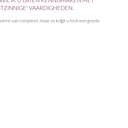
 WIL IK U LATEN KENNISMAKEN MET
STZINNIGE' VAARDIGHEDEN.
verre van compleet, maar zo krijgt u toch een goede