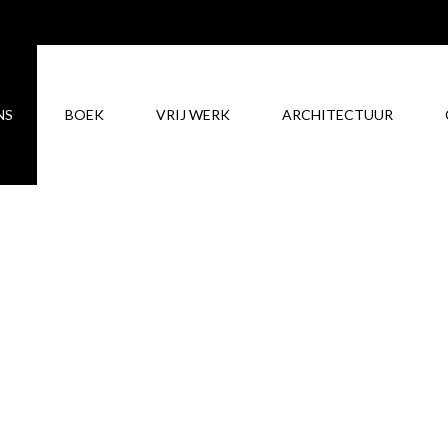
N
NS
BOEK
VRIJ WERK
ARCHITECTUUR