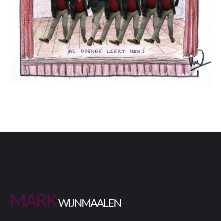
M
A
R
K
W
I
J
N
M
A
A
L
E
N