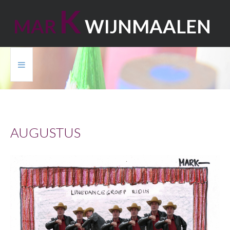
K
M
A
R
W
I
J
N
M
A
A
L
E
N
HOME
CARTOONS
AUGUSTUS
BOEK
VRIJ WERK
ARCHITECTUUR
CONTACT